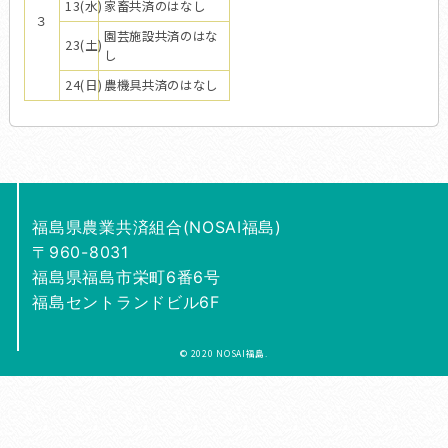
13(水)
家畜共済のはなし
３
園芸施設共済のはな
23(土)
し
24(日)
農機具共済のはなし
福島県農業共済組合(NOSAI福島)
〒960-8031
福島県福島市栄町6番6号
福島セントランドビル6F
© 2020 NOSAI福島.