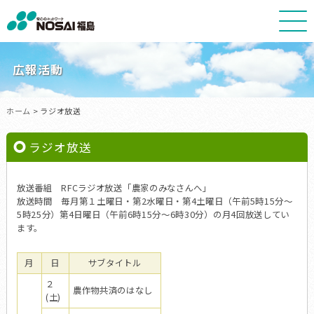
NOSAI
福
島
広報活動
ホーム
> ラジオ放送
ラジオ放送
放送番組 RFCラジオ放送「農家のみなさんへ」
放送時間 毎月第１土曜日・第2水曜日・第4土曜日（午前5時15分～
5時25分）第4日曜日（午前6時15分～6時30分）の月4回放送してい
ます。
月
日
サブタイトル
２
農作物共済のはなし
(土)