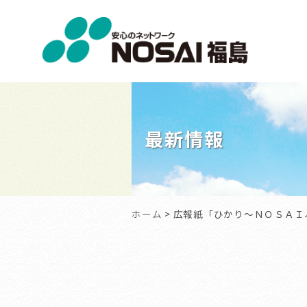
NOSAI
福
島
最新情報
ホーム
> 広報紙「ひかり～ＮＯＳＡＩ