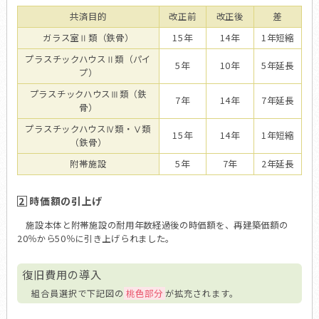
共済目的
改正前
改正後
差
ガラス室Ⅱ類（鉄骨）
15年
14年
1年短縮
プラスチックハウスⅡ類（パイ
5年
10年
5年延長
プ）
プラスチックハウスⅢ類（鉄
7年
14年
7年延長
骨）
プラスチックハウスⅣ類・Ⅴ類
15年
14年
1年短縮
（鉄骨）
附帯施設
5年
7年
2年延長
2
時価額の引上げ
施設本体と附帯施設の耐用年数経過後の時価額を、再建築価額の
20％から50％に引き上げられました。
復旧費用の導入
組合員選択で下記図の
桃色部分
が拡充されます。