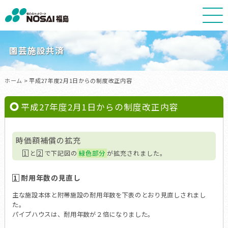
NOSAI
福
島
園芸施設共済
ホーム
> 平成27年度2月1日からの制度改正内容
平成27年度2月1日からの制度改正内容
時価額補償の拡充
1
と
2
で下記図の
緑色部分
が拡充されました。
1
耐用年数の見直し
主な施設本体と附帯施設の耐用年数を下表のとおり見直しされまし
た。
パイプハウスは、耐用年数が２倍になりました。