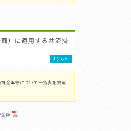
蚕繭）に適用する共済掛
お知らせ
済掛金率等について一覧表を掲載
済金額