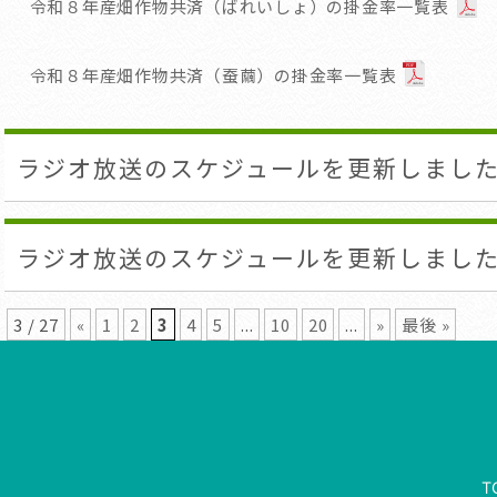
令和８年産畑作物共済（ばれいしょ）の掛金率一覧表
令和８年産畑作物共済（蚕繭）の掛金率一覧表
ラジオ放送のスケジュールを更新しまし
ラジオ放送のスケジュールを更新しまし
3 / 27
«
1
2
3
4
5
...
10
20
...
»
最後 »
T